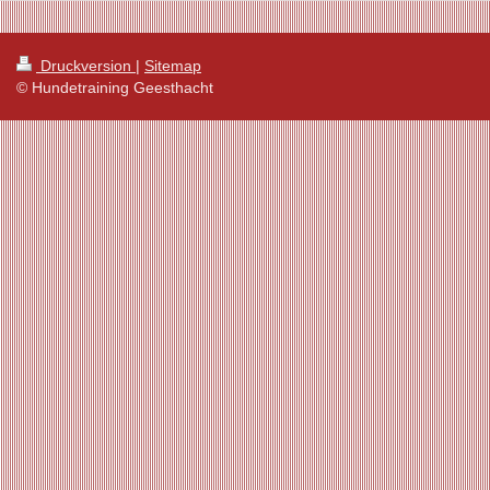
Druckversion
|
Sitemap
© Hundetraining Geesthacht